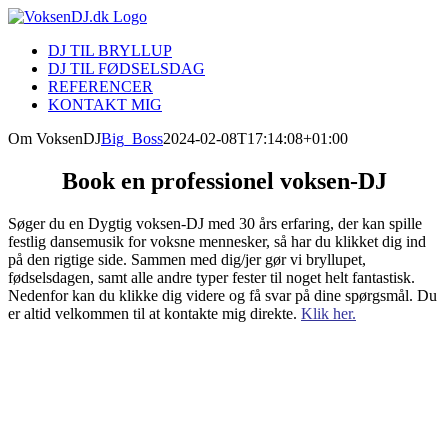
Skip
to
DJ TIL BRYLLUP
content
DJ TIL FØDSELSDAG
REFERENCER
KONTAKT MIG
Om VoksenDJ
Big_Boss
2024-02-08T17:14:08+01:00
Book en professionel voksen-DJ
Søger du en Dygtig voksen-DJ med 30 års erfaring, der kan spille
festlig dansemusik for voksne mennesker, så har du klikket dig ind
på den rigtige side. Sammen med dig/jer gør vi bryllupet,
fødselsdagen, samt alle andre typer fester til noget helt fantastisk.
Nedenfor kan du klikke dig videre og få svar på dine spørgsmål. Du
er altid velkommen til at kontakte mig direkte.
Klik her.